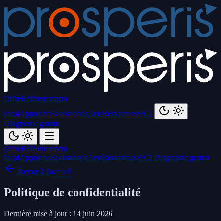
Offre
Référencement
local
Approche
Réalisations
Avis
Ressources
FAQ
Diagnostic gratuit
Offre
Référencement
local
Approche
Réalisations
Avis
Ressources
FAQ
Diagnostic gratuit
Retour à l'accueil
Politique de confidentialité
Dernière mise à jour : 14 juin 2026