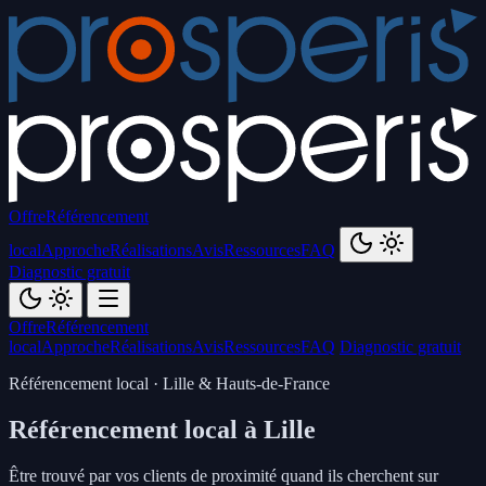
Offre
Référencement
local
Approche
Réalisations
Avis
Ressources
FAQ
Diagnostic gratuit
Offre
Référencement
local
Approche
Réalisations
Avis
Ressources
FAQ
Diagnostic gratuit
Référencement local · Lille & Hauts-de-France
Référencement local à Lille
Être trouvé par vos clients de proximité quand ils cherchent sur