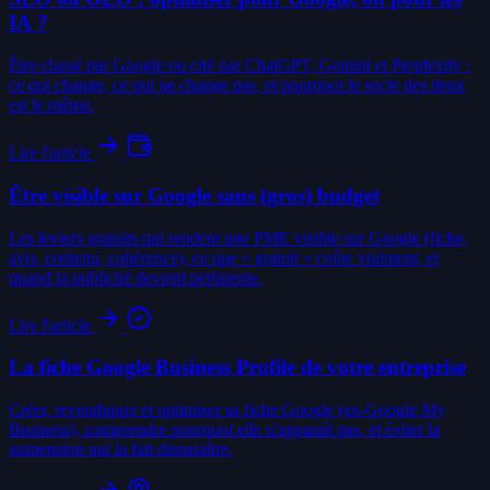
IA ?
Être classé par Google ou cité par ChatGPT, Gemini et Perplexity :
ce qui change, ce qui ne change pas, et pourquoi le socle des deux
est le même.
Lire l'article
Être visible sur Google sans (gros) budget
Les leviers gratuits qui rendent une PME visible sur Google (fiche,
avis, contenu, cohérence), ce que « gratuit » coûte vraiment, et
quand la publicité devient pertinente.
Lire l'article
La fiche Google Business Profile de votre entreprise
Créer, revendiquer et optimiser sa fiche Google (ex-Google My
Business), comprendre pourquoi elle n'apparaît pas, et éviter la
suspension qui la fait disparaître.